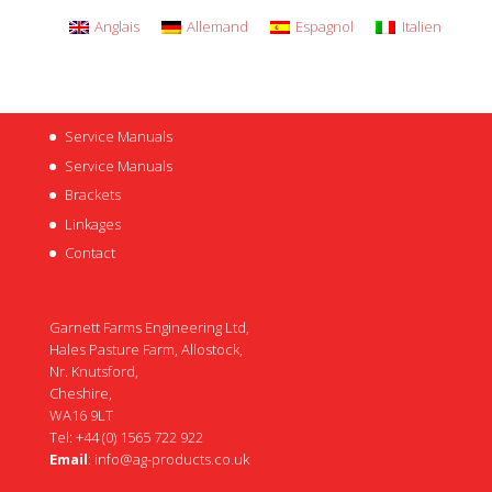
Anglais
Allemand
Espagnol
Italien
Service Manuals
Service Manuals
Brackets
Linkages
Contact
Garnett Farms Engineering Ltd,
Hales Pasture Farm, Allostock,
Nr. Knutsford,
Cheshire,
WA16 9LT
Tel: +44 (0) 1565 722 922
Email
:
info@ag-products.co.uk