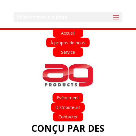
English
Français
Deutsch
Español
Sélectionner une page
Italiano
Accueil
À propos de nous
Service
Evénement
Distributeurs
Contacter
CONÇU PAR DES