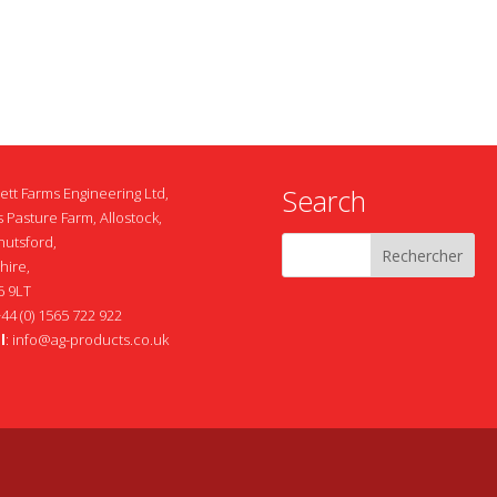
Search
ett Farms Engineering Ltd,
 Pasture Farm, Allostock,
nutsford,
hire,
 9LT
+44 (0) 1565 722 922
l
:
info@ag-products.co.uk