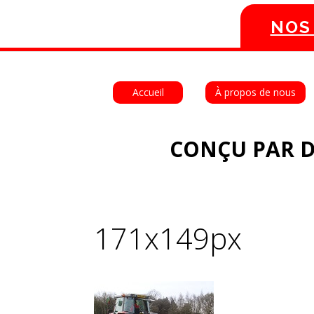
NOS
Accueil
À propos de nous
CONÇU PAR D
171x149px