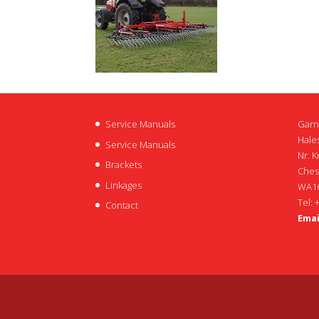
Service Manuals
Garn
Hales
Service Manuals
Nr. K
Brackets
Ches
Linkages
WA16
Tel: 
Contact
Emai