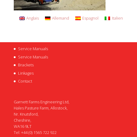
Anglais
Allemand
Espagnol
Italien
Service Manuals
Service Manuals
Brackets
Linkages
Contact
Garnett Farms Engineering Ltd,
Hales Pasture Farm, Allostock,
Nr. Knutsford,
Cheshire,
WA16 9LT
Tel: +44 (0) 1565 722 922