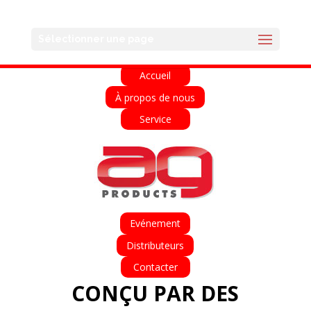
English
Français
Deutsch
Español
Sélectionner une page
Italiano
Accueil
À propos de nous
Service
Evénement
Distributeurs
Contacter
CONÇU PAR DES