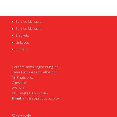
Service Manuals
Service Manuals
Brackets
Linkages
Contact
Garnett Farms Engineering Ltd,
Hales Pasture Farm, Allostock,
Nr. Knutsford,
Cheshire,
WA16 9LT
Tel: +44 (0) 1565 722 922
Email
:
info@ag-products.co.uk
Search