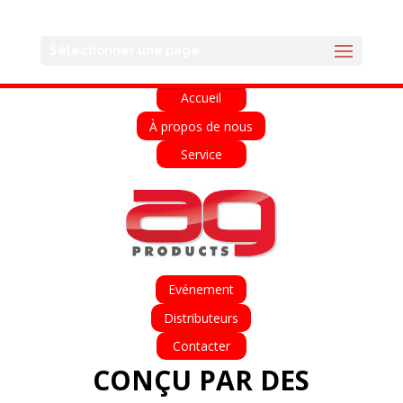
English
Français
Deutsch
Español
Sélectionner une page
Italiano
Accueil
À propos de nous
Service
Evénement
Distributeurs
Contacter
CONÇU PAR DES