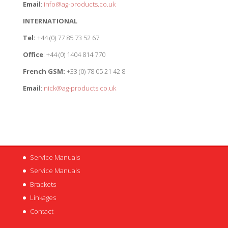
Email
:
info@ag-products.co.uk
INTERNATIONAL
Tel:
+44 (0) 77 85 73 52 67
Office
: +44 (0) 1404 814 770
French GSM:
+33 (0) 78 05 21 42 8
Email
:
nick@ag-products.co.uk
Service Manuals
Service Manuals
Brackets
Linkages
Contact