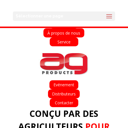
English
Français
Deutsch
Español
Sélectionner une page
Accueil
À propos de nous
Service
Evénement
Distributeurs
Contacter
CONÇU PAR DES
AGRICULTEURS
POUR