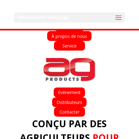
English
Français
Deutsch
Español
Sélectionner une page
Accueil
À propos de nous
Service
Evénement
Distributeurs
Contacter
CONÇU PAR DES
AGRICULTEURS
POUR