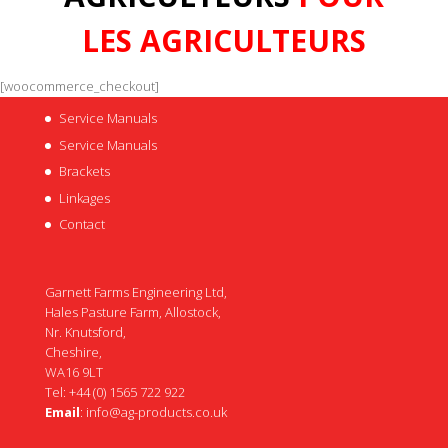
LES AGRICULTEURS
[woocommerce_checkout]
Service Manuals
Service Manuals
Brackets
Linkages
Contact
Garnett Farms Engineering Ltd,
Hales Pasture Farm, Allostock,
Nr. Knutsford,
Cheshire,
WA16 9LT
Tel: +44 (0) 1565 722 922
Email
:
info@ag-products.co.uk